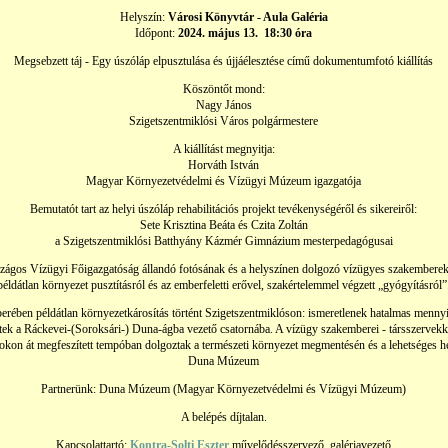
Helyszín:
Városi Könyvtár - Aula Galéria
Időpont:
2024. május 13. 18:30 óra
Megsebzett táj - Egy úszóláp elpusztulása és újjáélesztése című dokumentumfotó kiállítás
Köszöntőt mond:
Nagy János
Szigetszentmiklósi Város polgármestere
A kiállítást megnyitja:
Horváth István
Magyar Környezetvédelmi és Vízügyi Múzeum igazgatója
Bemutatót tart az helyi úszóláp rehabilitációs projekt tevékenységéről és sikereiről:
Sete Krisztina Beáta és Czita Zoltán
a Szigetszentmiklósi Batthyány Kázmér Gimnázium mesterpedagógusai
szágos Vízügyi Főigazgatóság állandó fotósának és a helyszínen dolgozó vízügyes szakemberek 
példátlan környezet pusztításról és az emberfeletti erővel, szakértelemmel végzett „gyógyításról”
rében példátlan környezetkárosítás történt Szigetszentmiklóson: ismeretlenek hatalmas mennyi
ek a Ráckevei-(Soroksári-) Duna-ágba vezető csatornába. A vízügy szakemberei - társszervekke
okon át megfeszített tempóban dolgoztak a természeti környezet megmentésén és a lehetséges he
Duna Múzeum
Partnerünk: Duna Múzeum (Magyar Környezetvédelmi és Vízügyi Múzeum)
A belépés díjtalan.
Kapcsolattartó:
Kontra-Solti Eszter
művelődésszervező, galériavezető