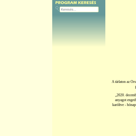
A tárlaton az Or
„2020. decembe
anyagot engedt
karöltve - hónap