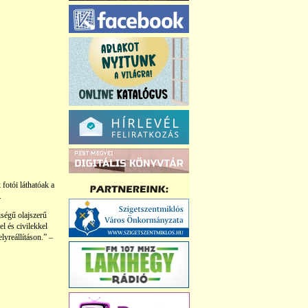
fotói láthatóak a
.
ségű olajszerű
l és civilekkel
lyreállításon.” –