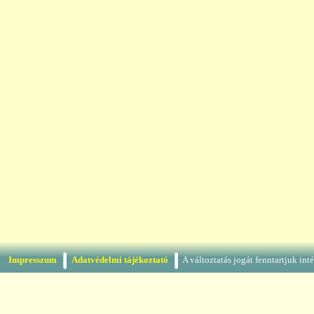
Impresszum
Adatvédelmi tájékoztató
A változtatás jogát fenntartjuk in