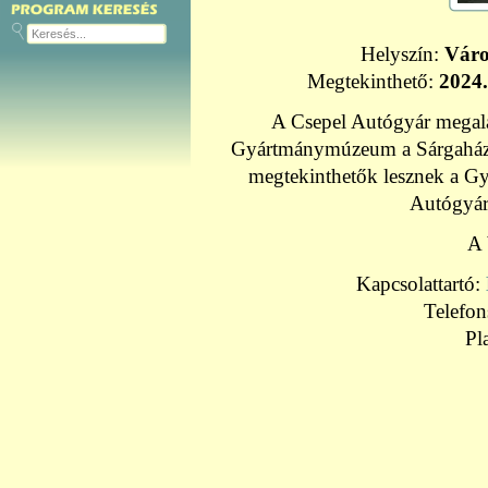
Helyszín:
Váro
Megtekinthető:
2024
A Csepel Autógyár megala
Gyártmánymúzeum a Sárgaházba
megtekinthetők lesznek a G
Autógyár 
A 
Kapcsolattartó:
Telefo
Pl