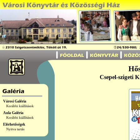
Hős
Csepel-szigeti 
Városi Galéria
Korábbi kiállítások
Aula Galéria
Korábbi kiállítások
Elérhetőségek
Nyitva tartás