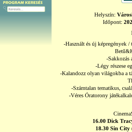
Helyszín:
Város
Időpont:
202
-Használt és új képregények / 
Betű&K
-Sakkozás 
-Légy részese e
-Kalandozz olyan világokba a tá
T
-Számtalan tematikus, csal
-Véres Óratorony játékalkal
CinemaS
16.00 Dick Trac
18.30 Sin City