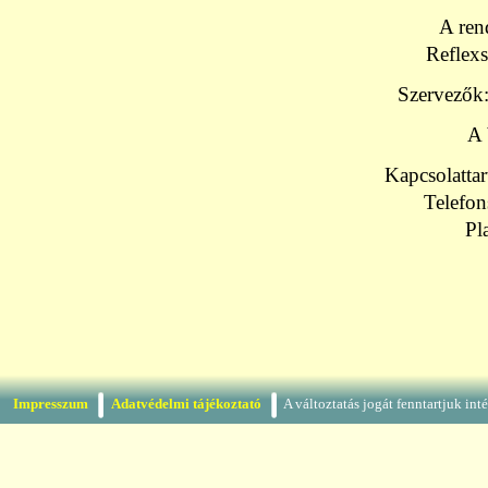
A ren
Reflex
Szervezők
A 
Kapcsolatta
Telefo
Pl
Impresszum
Adatvédelmi tájékoztató
A változtatás jogát fenntartjuk in