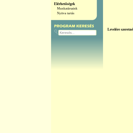
Elérhetőségek
Munkatársaink
Nyitva tartás
Levelére szeretn