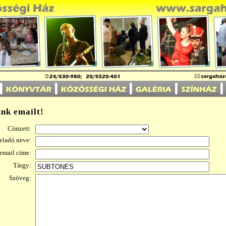
ünk emailt!
Címzett:
eladó neve:
email címe:
Tárgy:
Szöveg: