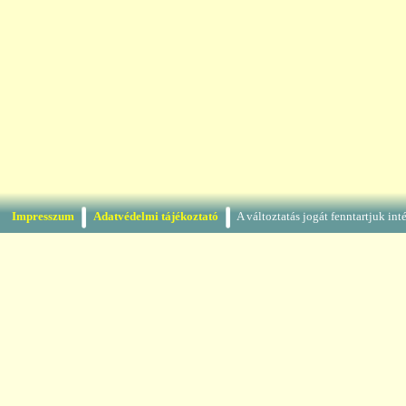
Impresszum
Adatvédelmi tájékoztató
A változtatás jogát fenntartjuk in