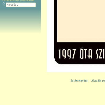
Intézményünk
–
Aktuális p