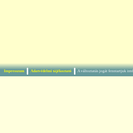
Impresszum
Adatvédelmi tájékoztató
A változtatás jogát fenntartjuk in