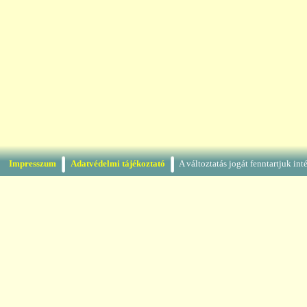
Impresszum
Adatvédelmi tájékoztató
A változtatás jogát fenntartjuk in