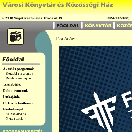
Fotótár
Aktuális programok
Korábbi programok
Rendezvénynaptár
Terembérlés
Dokumentumok
Linkajánló
Hírlevél feliratkozás
Elérhetőségek
Munkatársaink
Nyitva tartás