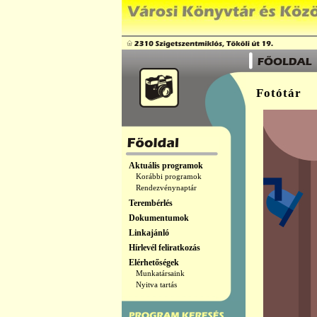
Fotótár
Aktuális programok
Korábbi programok
Rendezvénynaptár
Terembérlés
Dokumentumok
Linkajánló
Hírlevél feliratkozás
Elérhetőségek
Munkatársaink
Nyitva tartás