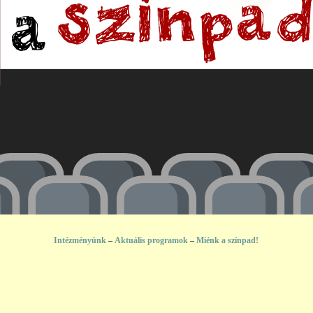
Intézményünk
–
Aktuális programok
–
Miénk a színpad!