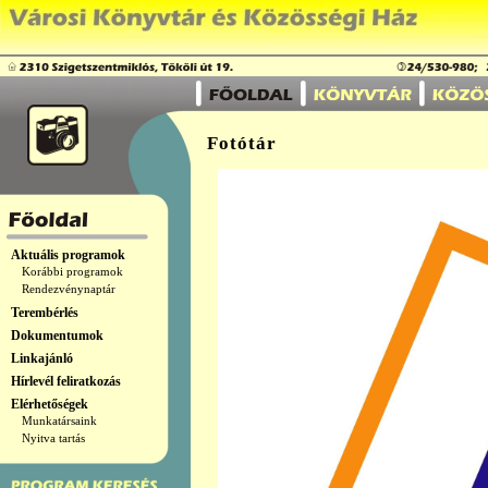
Fotótár
Aktuális programok
Korábbi programok
Rendezvénynaptár
Terembérlés
Dokumentumok
Linkajánló
Hírlevél feliratkozás
Elérhetőségek
Munkatársaink
Nyitva tartás