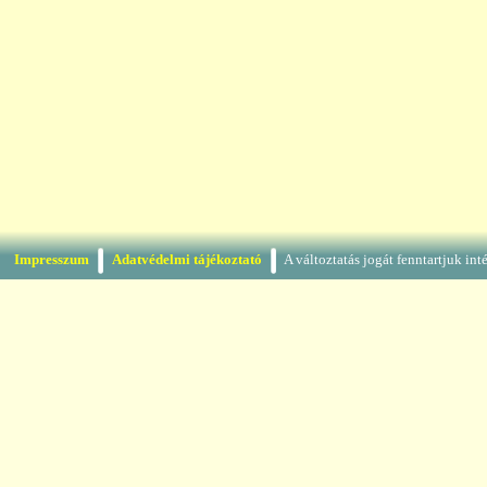
Impresszum
Adatvédelmi tájékoztató
A változtatás jogát fenntartjuk in