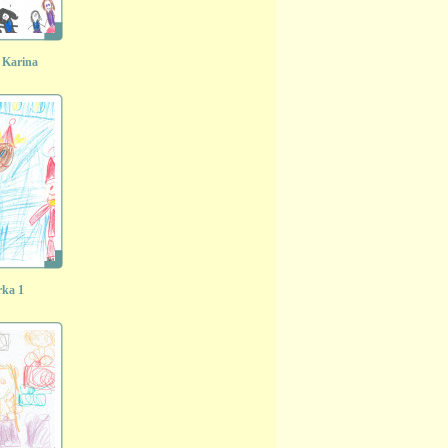
 Karina
rka 1