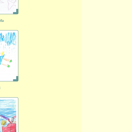
éla
i