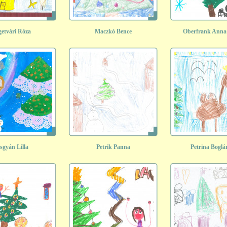
getvári Róza
Maczkó Bence
Oberfrank Anna
sgyán Lilla
Petrik Panna
Petrina Boglá