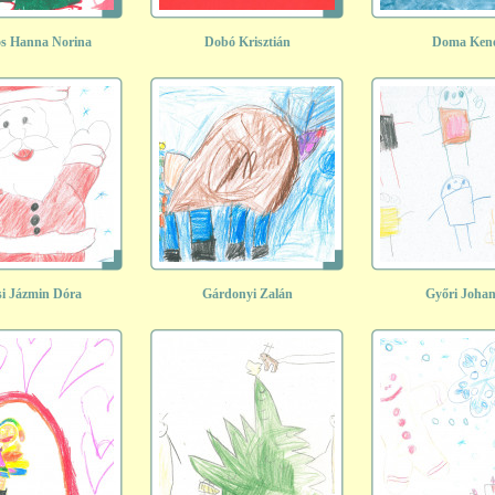
s Hanna Norina
Dobó Krisztián
Doma Ken
si Jázmin Dóra
Gárdonyi Zalán
Győri Joha