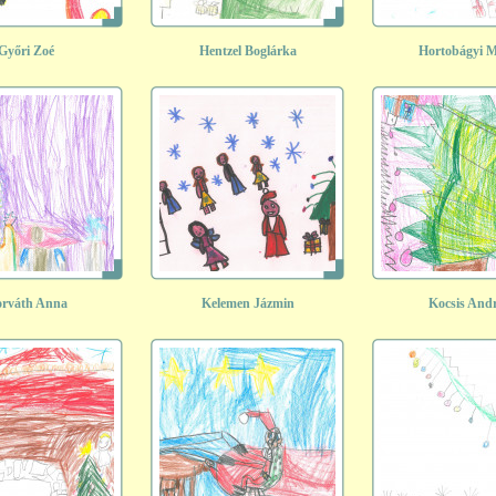
Győri Zoé
Hentzel Boglárka
Hortobágyi M
rváth Anna
Kelemen Jázmin
Kocsis And