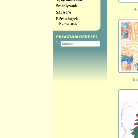
Szabályzatok
Aj
SZJA 1%
Elérhetőségek
Nyitva tartás
Bar