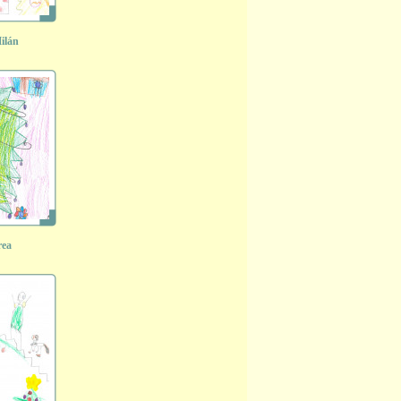
ilán
rea