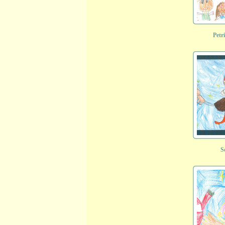
Petr
S