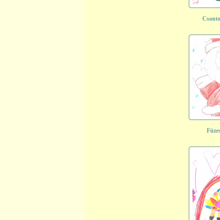
Csonto
Füze