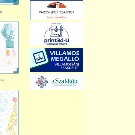
éz
nna