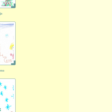
ja
nna