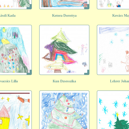
ósdi Kada
Kotora Dorottya
Kovács Ma
vacsics Lilla
Kun Dzsesszika
Lehrer Joha