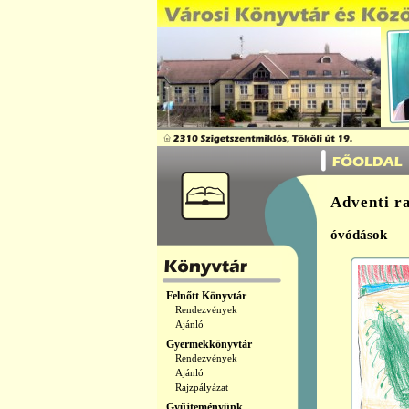
Adventi r
óvódások
Felnőtt Könyvtár
Rendezvények
Ajánló
Gyermekkönyvtár
Rendezvények
Ajánló
Rajzpályázat
Gyűjteményünk