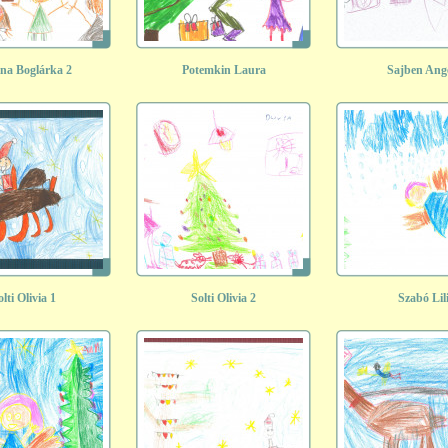
ina Boglárka 2
Potemkin Laura
Sajben Ang
olti Olivia 1
Solti Olivia 2
Szabó Lil