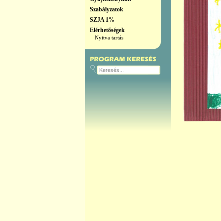
Szabályzatok
SZJA 1%
Elérhetőségek
Nyitva tartás