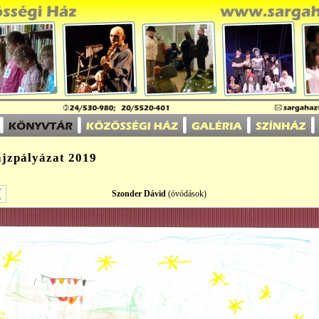
ajzpályázat 2019
Szonder Dávid
(óvódások)