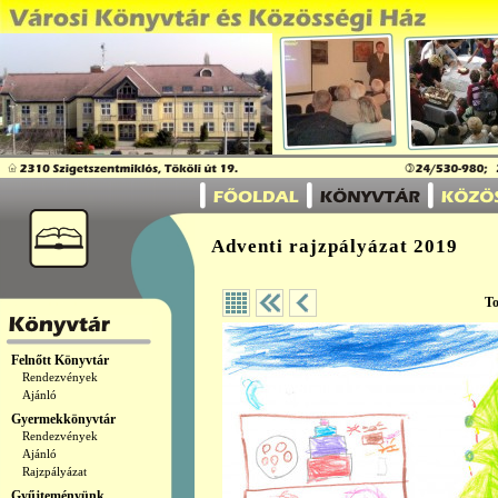
Adventi rajzpályázat 2019
To
Felnőtt Könyvtár
Rendezvények
Ajánló
Gyermekkönyvtár
Rendezvények
Ajánló
Rajzpályázat
Gyűjteményünk