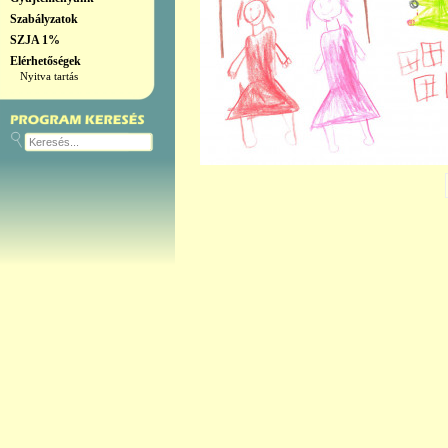
Szabályzatok
SZJA 1%
Elérhetőségek
Nyitva tartás