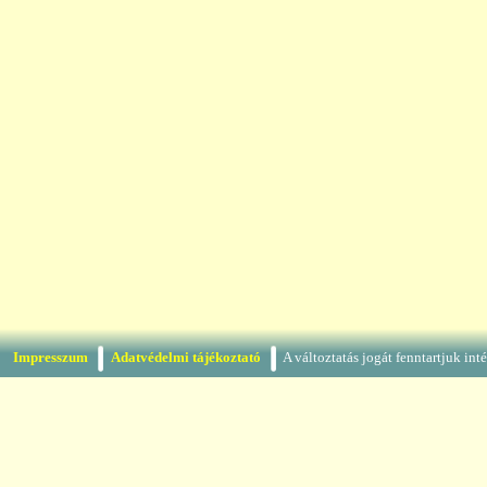
Impresszum
Adatvédelmi tájékoztató
A változtatás jogát fenntartjuk in