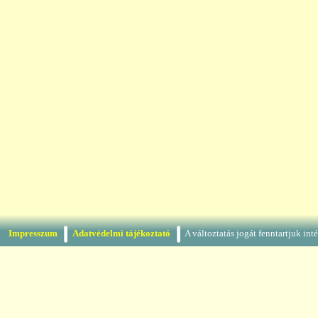
Impresszum
Adatvédelmi tájékoztató
A változtatás jogát fenntartjuk in