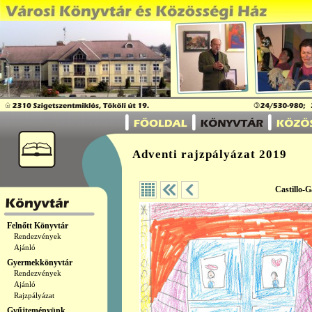
Adventi rajzpályázat 2019
Castillo-G
Felnőtt Könyvtár
Rendezvények
Ajánló
Gyermekkönyvtár
Rendezvények
Ajánló
Rajzpályázat
Gyűjteményünk