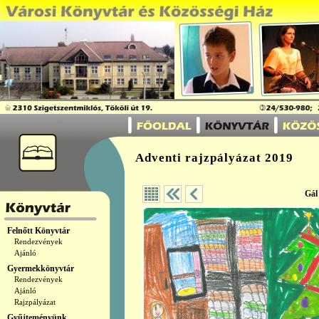
Adventi rajzpályázat 2019
Gál
Felnőtt Könyvtár
Rendezvények
Ajánló
Gyermekkönyvtár
Rendezvények
Ajánló
Rajzpályázat
Gyűjteményünk