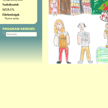
Szabályzatok
SZJA 1%
Elérhetőségek
Nyitva tartás