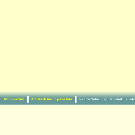
Impresszum
Adatvédelmi tájékoztató
A változtatás jogát fenntartjuk in