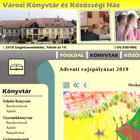
Adventi rajzpályázat 2019
Orcska
Felnőtt Könyvtár
Rendezvények
Ajánló
Gyermekkönyvtár
Rendezvények
Ajánló
Rajzpályázat
Gyűjteményünk