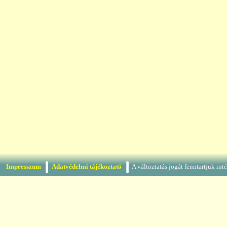
Impresszum
Adatvédelmi tájékoztató
A változtatás jogát fenntartjuk in