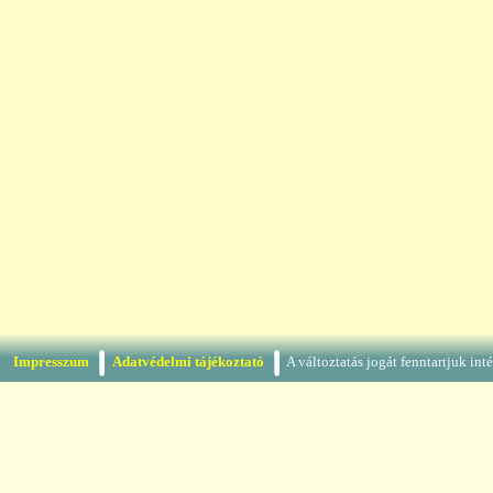
Impresszum
Adatvédelmi tájékoztató
A változtatás jogát fenntartjuk in