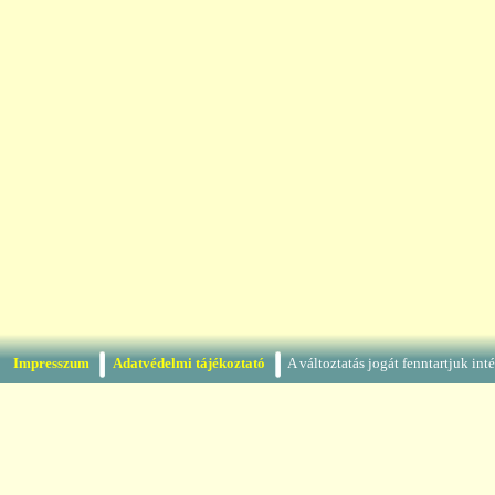
Impresszum
Adatvédelmi tájékoztató
A változtatás jogát fenntartjuk in