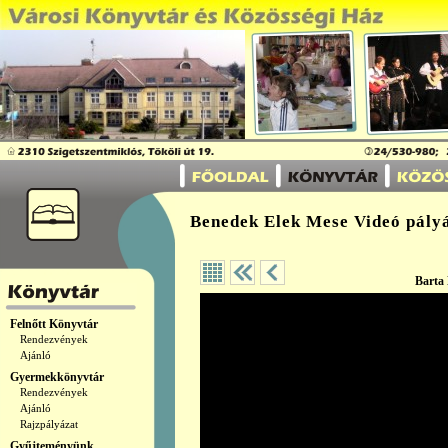
Benedek Elek Mese Videó pály
Barta 
Felnőtt Könyvtár
Rendezvények
Ajánló
Gyermekkönyvtár
Rendezvények
Ajánló
Rajzpályázat
Gyűjteményünk