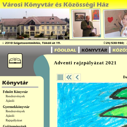
Adventi rajzpályázat 2021
Da
Felnőtt Könyvtár
Rendezvények
Ajánló
Gyermekkönyvtár
Rendezvények
Ajánló
Rajzpályázat
Gyűjteményünk