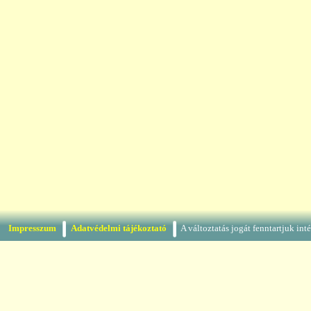
Impresszum
Adatvédelmi tájékoztató
A változtatás jogát fenntartjuk in