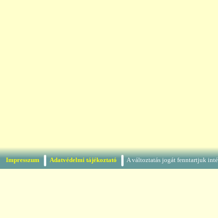
Impresszum
Adatvédelmi tájékoztató
A változtatás jogát fenntartjuk in