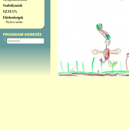
Szabályzatok
SZJA 1%
Elérhetőségek
Nyitva tartás