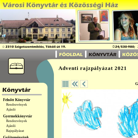
Adventi rajzpályázat 2021
G
Felnőtt Könyvtár
Rendezvények
Ajánló
Gyermekkönyvtár
Rendezvények
Ajánló
Rajzpályázat
Gyűjteményünk