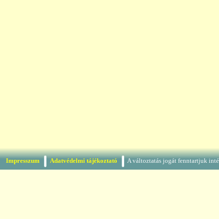
Impresszum
Adatvédelmi tájékoztató
A változtatás jogát fenntartjuk in