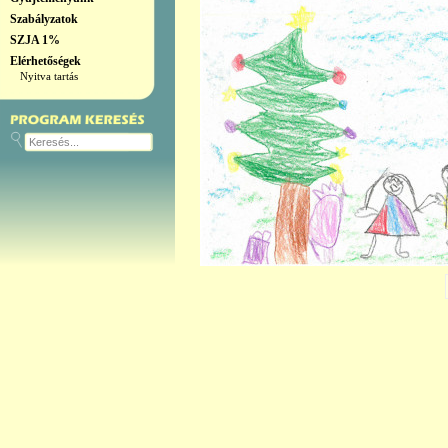
Szabályzatok
SZJA 1%
Elérhetőségek
Nyitva tartás