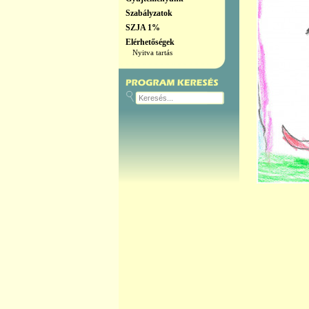
Szabályzatok
SZJA 1%
Elérhetőségek
Nyitva tartás