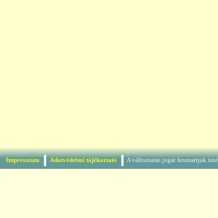
Impresszum
Adatvédelmi tájékoztató
A változtatás jogát fenntartjuk in