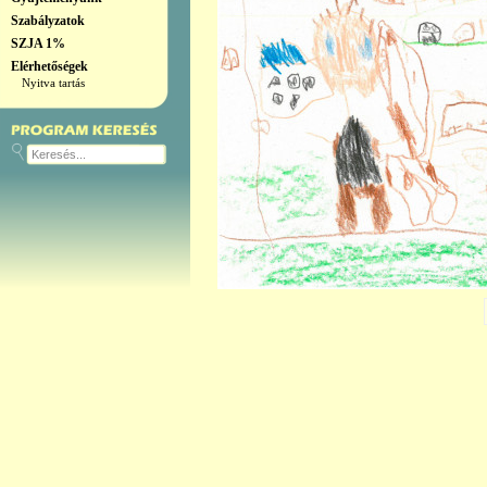
Szabályzatok
SZJA 1%
Elérhetőségek
Nyitva tartás