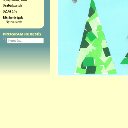
Szabályzatok
SZJA 1%
Elérhetőségek
Nyitva tartás