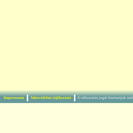
Impresszum
Adatvédelmi tájékoztató
A változtatás jogát fenntartjuk in