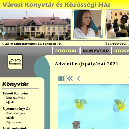
Adventi rajzpályázat 2021
Felnőtt Könyvtár
Rendezvények
Ajánló
Gyermekkönyvtár
Rendezvények
Ajánló
Rajzpályázat
Gyűjteményünk