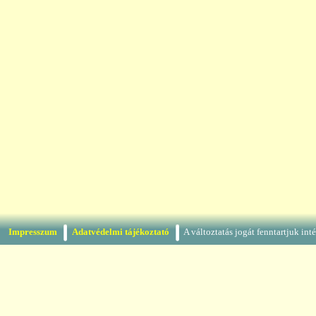
Impresszum
Adatvédelmi tájékoztató
A változtatás jogát fenntartjuk in