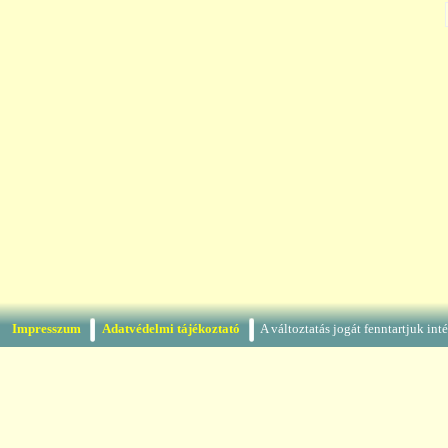
Impresszum
Adatvédelmi tájékoztató
A változtatás jogát fenntartjuk in