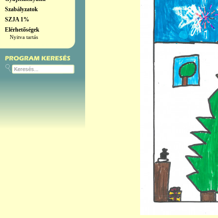
Szabályzatok
SZJA 1%
Elérhetőségek
Nyitva tartás