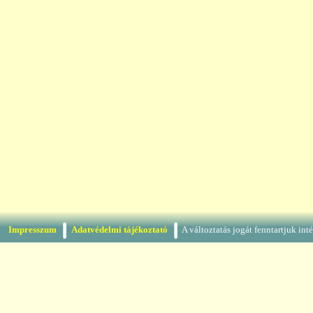
Impresszum
Adatvédelmi tájékoztató
A változtatás jogát fenntartjuk in