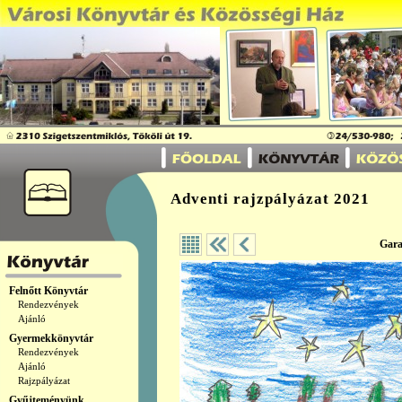
Adventi rajzpályázat 2021
Gara
Felnőtt Könyvtár
Rendezvények
Ajánló
Gyermekkönyvtár
Rendezvények
Ajánló
Rajzpályázat
Gyűjteményünk