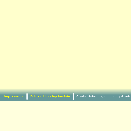
Impresszum
Adatvédelmi tájékoztató
A változtatás jogát fenntartjuk in