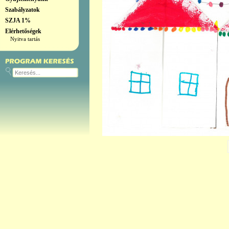
Szabályzatok
SZJA 1%
Elérhetőségek
Nyitva tartás