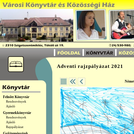
Adventi rajzpályázat 2021
Német
Felnőtt Könyvtár
Rendezvények
Ajánló
Gyermekkönyvtár
Rendezvények
Ajánló
Rajzpályázat
Gyűjteményünk