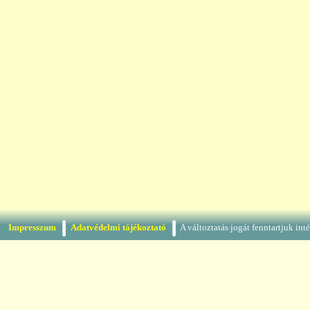
Impresszum
Adatvédelmi tájékoztató
A változtatás jogát fenntartjuk in