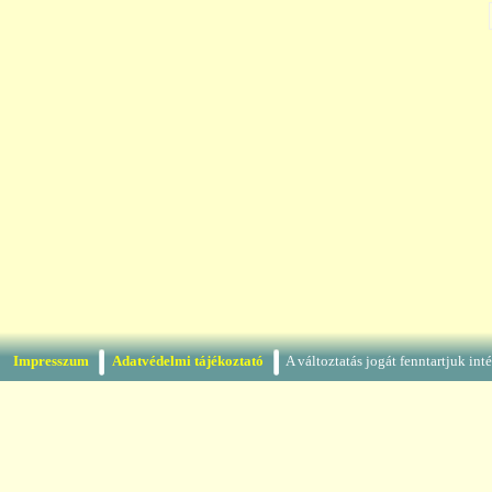
Impresszum
Adatvédelmi tájékoztató
A változtatás jogát fenntartjuk in