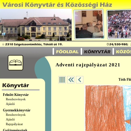
Adventi rajzpályázat 2021
Tóth Fl
Felnőtt Könyvtár
Rendezvények
Ajánló
Gyermekkönyvtár
Rendezvények
Ajánló
Rajzpályázat
Gyűjteményünk