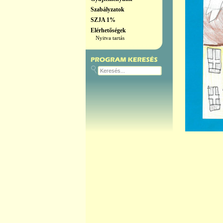
Szabályzatok
SZJA 1%
Elérhetőségek
Nyitva tartás