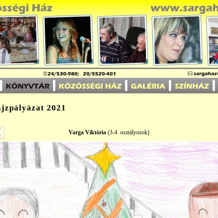
ajzpályázat 2021
Varga Viktória
(3-4. osztályosok)