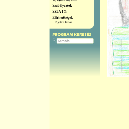
Szabályzatok
SZJA 1%
Elérhetőségek
Nyitva tartás