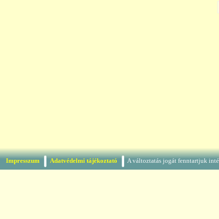
Impresszum
Adatvédelmi tájékoztató
A változtatás jogát fenntartjuk in