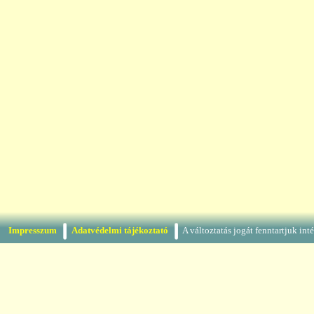
Impresszum
Adatvédelmi tájékoztató
A változtatás jogát fenntartjuk in