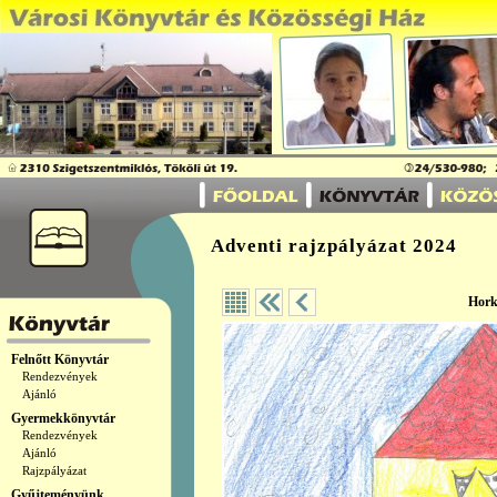
Adventi rajzpályázat 2024
Hork
Felnőtt Könyvtár
Rendezvények
Ajánló
Gyermekkönyvtár
Rendezvények
Ajánló
Rajzpályázat
Gyűjteményünk