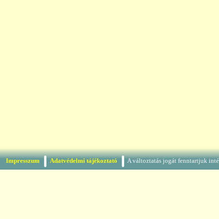
Impresszum
Adatvédelmi tájékoztató
A változtatás jogát fenntartjuk in