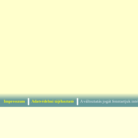
Impresszum
Adatvédelmi tájékoztató
A változtatás jogát fenntartjuk in