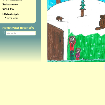
Szabályzatok
SZJA 1%
Elérhetőségek
Nyitva tartás