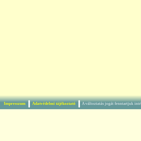
Impresszum
Adatvédelmi tájékoztató
A változtatás jogát fenntartjuk in