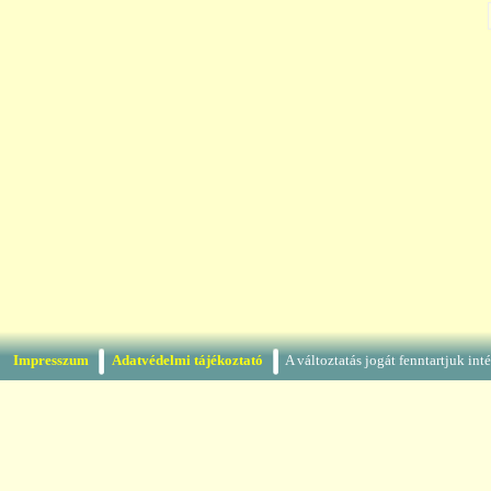
Impresszum
Adatvédelmi tájékoztató
A változtatás jogát fenntartjuk in