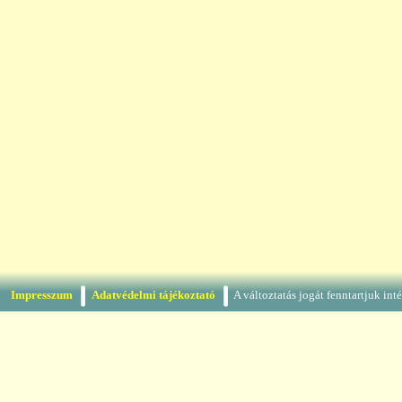
Impresszum
Adatvédelmi tájékoztató
A változtatás jogát fenntartjuk in