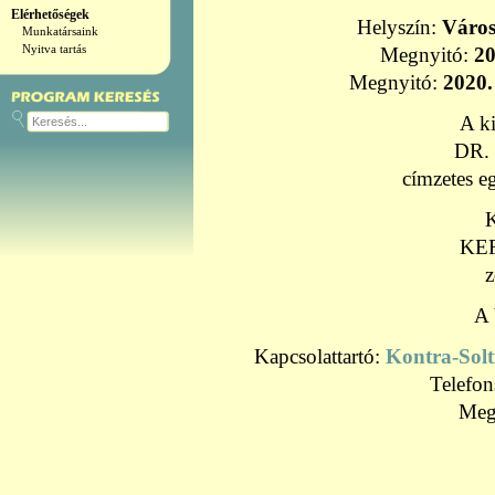
Elérhetőségek
Helyszín:
Város
Munkatársaink
Nyitva tartás
Megnyitó:
20
Megnyitó:
2020.
A ki
DR.
címzetes e
KE
A 
Kapcsolattartó:
Kontra-Solt
Telefo
Meg