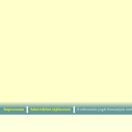
Impresszum
Adatvédelmi tájékoztató
A változtatás jogát fenntartjuk in