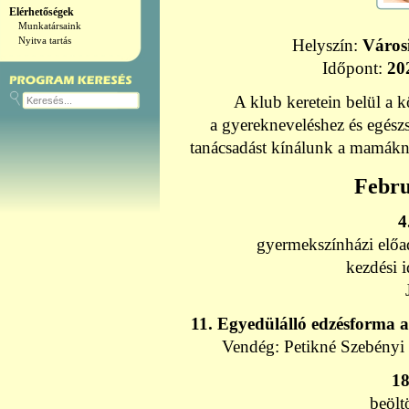
Elérhetőségek
Munkatársaink
Nyitva tartás
Helyszín:
Város
Időpont:
20
A klub keretein belül a k
a gyerekneveléshez és egész
tanácsadást kínálunk a mamákna
Febru
4
gyermekszínházi előa
kezdési 
11. Egyedülálló edzésforma 
Vendég: Petikné Szebény
18
beölt