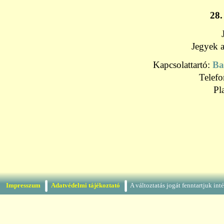
28.
Jegyek a
Kapcsolattartó:
Ba
Telef
Pl
Impresszum
Adatvédelmi tájékoztató
A változtatás jogát fenntartjuk in