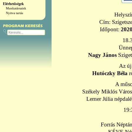
Elérhetőségek
Munkatársaink
Nyitva tartás
Helysz
Cím: Szigetsze
Időpont:
2020
18.
Ünnep
Nagy János
Sziget
Az új
Hutóczky Béla
r
A műso
Székely Miklós Váro
Lerner Júlia népdal
19
Forrás Néptán
KÉVE Népt