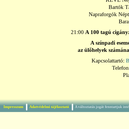
Bartók T
Napraforgók Néptá
Bara
21:00
A 100 tagú cigány
A színpadi esem
az ülőhelyek számána
Kapcsolattartó:
B
Telefo
Pl
Impresszum
Adatvédelmi tájékoztató
A változtatás jogát fenntartjuk in