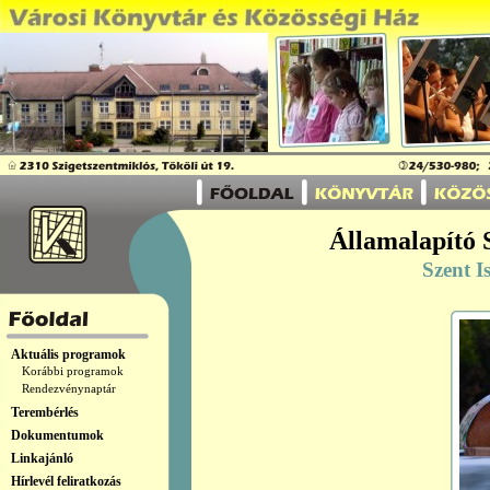
Államalapító S
Szent I
Aktuális programok
Korábbi programok
Rendezvénynaptár
Terembérlés
Dokumentumok
Linkajánló
Hírlevél feliratkozás