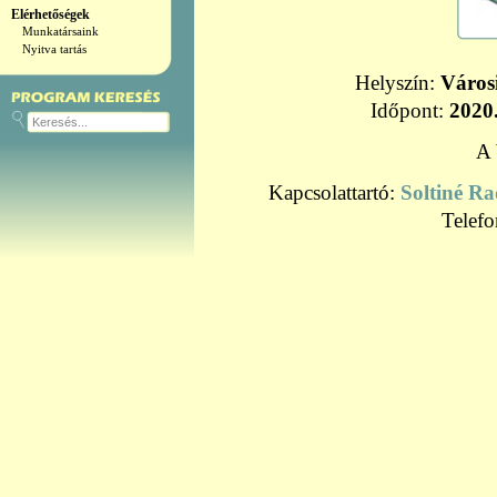
Elérhetőségek
Munkatársaink
Nyitva tartás
Helyszín:
Város
Időpont:
2020
A 
Kapcsolattartó:
Soltiné R
Telef