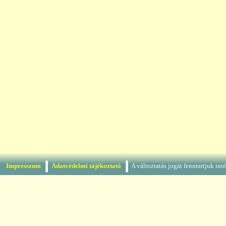
Impresszum
Adatvédelmi tájékoztató
A változtatás jogát fenntartjuk in