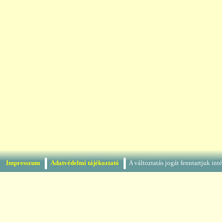
Impresszum
Adatvédelmi tájékoztató
A változtatás jogát fenntartjuk in