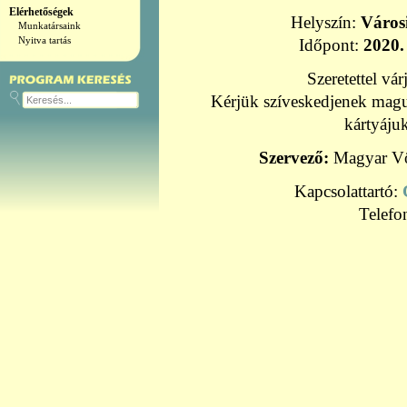
Elérhetőségek
Helyszín:
Város
Munkatársaink
Nyitva tartás
Időpont:
2020.
Szeretettel vár
Kérjük szíveskedjenek magu
kártyájuk
Szervező:
Magyar Vör
Kapcsolattartó:
Telefo