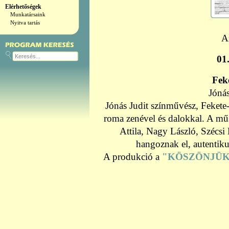
Elérhetőségek
Munkatársaink
Nyitva tartás
A
01.
Fek
Jónás
Jónás Judit színművész, Fekete
roma zenével és dalokkal. A mű
Attila, Nagy László, Szécsi
hangoznak el, autentiku
A produkció a
"KÖSZÖNJÜK