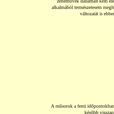
zeneművek dallamait kelti él
alkalmából természetesem megh
változatát is eb
A műsorok a fenti időpontokban
később visszan