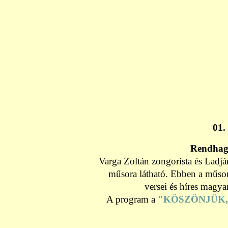
01.
Rendhag
Varga Zoltán zongorista és Ladj
műsora látható. Ebben a műsor
versei és híres magya
A program a
"KÖSZÖNJÜK,