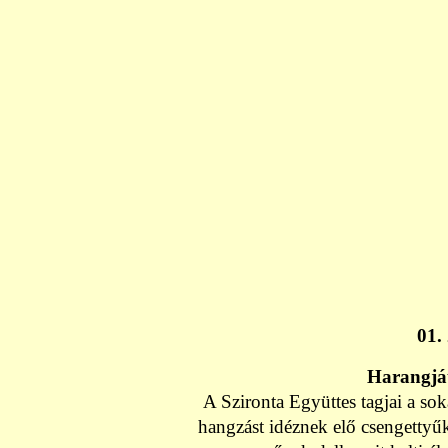
01.
Harangját
A Szironta Együttes tagjai a so
hangzást idéznek elő csengettyűk 