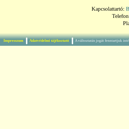
Kapcsolattartó:
B
Telefo
Pl
Impresszum
Adatvédelmi tájékoztató
A változtatás jogát fenntartjuk in