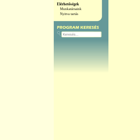
Elérhetőségek
Munkatársaink
Nyitva tartás