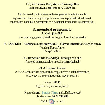
Helyszín:
Városi Könyvtár és Közösségi Ház
Időpont:
2021. szeptember 7. 10:00 óra
A klub keretein belül a kötetlen beszélgetések lehetősége mellett
a gyerekneveléshez és egészséges életmódhoz kapcsolódó előadásokat,
tanácsadást kínálunk a mamáknak, és a babáknak játszóházat játszótársakkal.
Szeptemberi programok:
7. Klub, játszóház
Ismerjük meg egymást, találkozás régi és leendő új barátokkal
14. Lélek Klub - Beszélgetés a női szerepekről – Hogyan lehetek jó feleség és anya?
Vendég: Rappi Ágnes
Belépő: 500 Ft
21. Horváth Anda mesevilága - Kiscsiga és a sün
A szerző bemutatkozik és mesél a gyermekeknek
28. A dzsungel könyve
A Mesekocsi Színház előadásának megtekintése a színházteremben,
9.00 vagy 10.30 órai kezdettel / jegyár: 900,-Ft
Jegyár:
300 Ft
Jegyek a helyszínen kaphatók.
Kapcsolattartó:
Baráth Tímea
művelődésszervező
Telefonszám:
06 24 530 980
Plakát:
(271 kB)