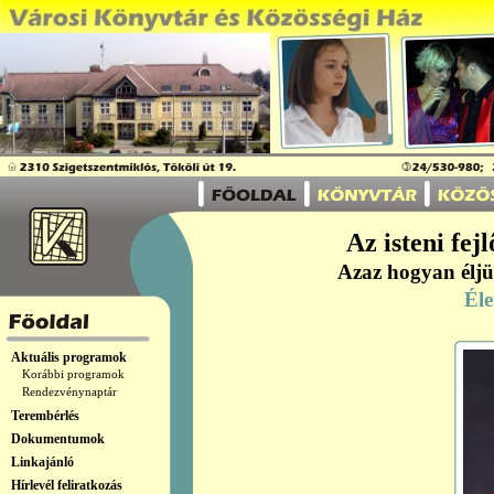
Az isteni fej
Azaz hogyan éljü
Él
Aktuális programok
Korábbi programok
Rendezvénynaptár
Terembérlés
Dokumentumok
Linkajánló
Hírlevél feliratkozás