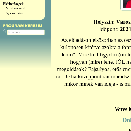
Elérhetőségek
Munkatársaink
Nyitva tartás
Helyszín:
Város
Időpont:
2021
Az előadáson elsősorban az őszi 
különösen kitérve azokra a font
lenni". Mire kell figyelni (mi l
hogyan (mire) lehet JÓL ha
megoldások? Fajsúlyos, erős ene
rá. De ha középpontban maradsz
mikor minek van ideje - is m
Veres 
Onl
J