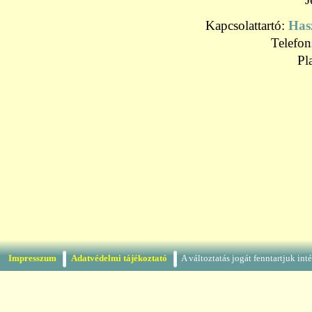
Kapcsolattartó:
Has
Telefo
Pl
Impresszum
Adatvédelmi tájékoztató
A változtatás jogát fenntartjuk in