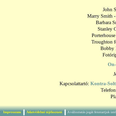
John S
Marry Smith 
Barbara S
Stanley 
Porterhouse
Troughton f
Bobby F
Fotóri
On-
J
Kapcsolattartó:
Kontra-Solt
Telefo
Pl
Impresszum
Adatvédelmi tájékoztató
A változtatás jogát fenntartjuk in