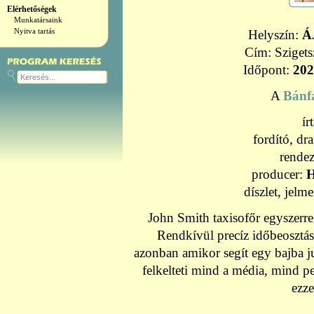
Elérhetőségek
Munkatársaink
Nyitva tartás
Helyszín:
Á
Cím: Szigets
Időpont:
202
A
Bánf
ír
fordító, d
rende
producer:
H
díszlet, jelm
John Smith taxisofőr egyszerre
Rendkívül precíz időbeosztás
azonban amikor segít egy bajba ju
felkelteti mind a média, mind p
ezze