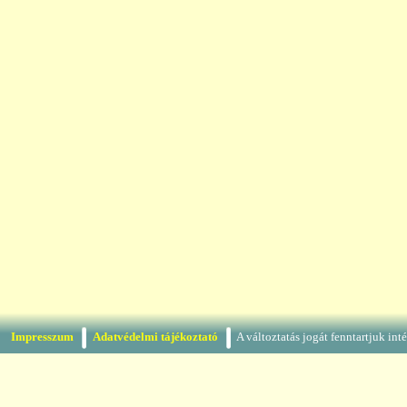
Impresszum
Adatvédelmi tájékoztató
A változtatás jogát fenntartjuk in