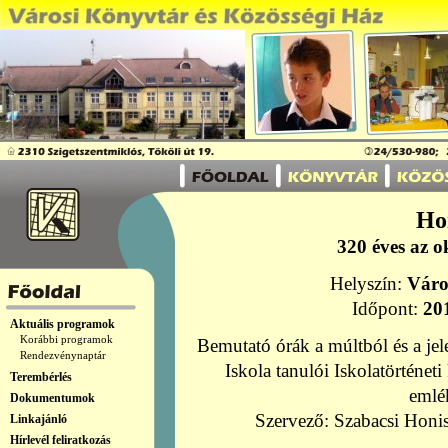
Ho
320 éves az o
Helyszín:
Váro
Időpont:
20
Aktuális programok
Korábbi programok
Bemutató órák a múltból és a je
Rendezvénynaptár
Iskola tanulói Iskolatörténeti 
Terembérlés
emlé
Dokumentumok
Szervező: Szabacsi Honis
Linkajánló
Hírlevél feliratkozás