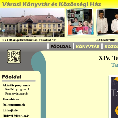
XIV. T
Ta
Aktuális programok
Korábbi programok
Rendezvénynaptár
Terembérlés
Dokumentumok
Linkajánló
Hírlevél feliratkozás