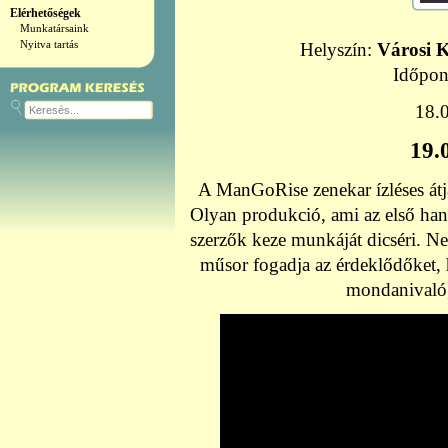
Elérhetőségek
Munkatársaink
Nyitva tartás
Helyszín:
Városi K
Időpon
18.0
19.
A ManGoRise zenekar ízléses átj
Olyan produkció, ami az első hang
szerzők keze munkáját dicséri. N
műsor fogadja az érdeklődőket, 
mondanivaló,