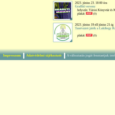
2023. június 23. 18:00 óra
Graffiti verseny
helyszín: Városi Könyvtár és K
plakát:
(0)
2023. június 19-től június 21-ig
Tanévzáró játék a Lakihegy R
plakát:
(0)
Impresszum
Adatvédelmi tájékoztató
A változtatás jogát fenntartjuk in