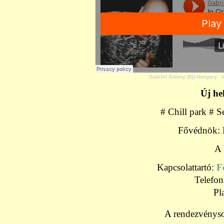
Gabriel Antony (Dj) Hungary
·
Új he
# Chill park # S
Fővédnök: 
A 
Kapcsolattartó:
F
Telefo
Pl
A rendezvényso