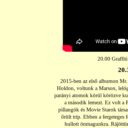
20.00 Graffit
20
2015-ben az első albumon Mr. 
Holdon, voltunk a Marson, lelóg
parányi atomok körül körözve kut
a második lemezt. Ez volt a 
pillangók és Movie Starok társ
őrült trip. Ebben a fergeteges 
hullott önmagunkra. Rájöttün