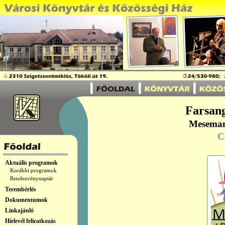
Farsang
Meseman
C
Aktuális programok
Korábbi programok
Rendezvénynaptár
Terembérlés
Dokumentumok
Linkajánló
Hírlevél feliratkozás