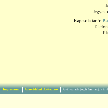
J
Jegyek 
Kapcsolattartó:
Ba
Telefo
Pl
Impresszum
Adatvédelmi tájékoztató
A változtatás jogát fenntartjuk in