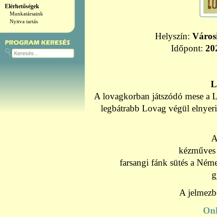
Elérhetőségek
Munkatársaink
Nyitva tartás
Helyszín:
Város
Időpont:
20
L
A lovagkorban játszódó mese a L
legbátrabb Lovag végül elnyeri 
A
kézműves 
farsangi fánk sütés a Né
g
A jelmezb
Onl